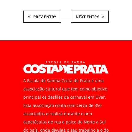
PREV ENTRY
NEXT ENTRY
A Escola de Samba Costa de Prata é uma
associação cultural que tem como objetivo
principal os desfiles de carnaval em Ovar.
Esta associação conta com cerca de 350
associados e realiza durante o ano
espetáculos de rua e palco de Norte a Sul
do país, onde divulga o seu trabalho e o do