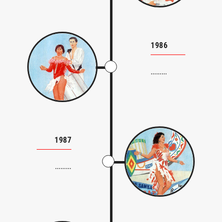
1986
………
1987
………