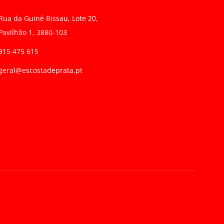
Rua da Guiné Bissau, Lote 20,
Pavilhão 1, 3880-103
915 475 615
geral@escostadeprata.pt