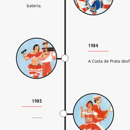
bateria.
1984
A Costa de Prata des
1985
………