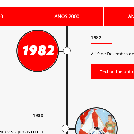
90
ANOS 2000
AN
1982
A 19 de Dezembro de 
Text on the butt
1983
eira vez apenas com a