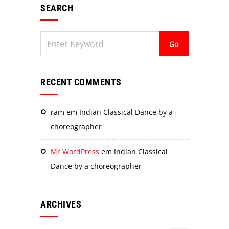
Não
SEARCH
existem
Aviso
eventos
futuros.
RECENT COMMENTS
ram
em
Indian Classical Dance by a
choreographer
Mr WordPress
em
Indian Classical
Dance by a choreographer
ARCHIVES