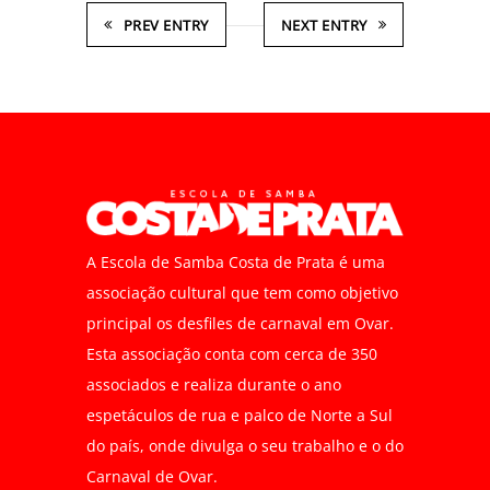
PREV ENTRY
NEXT ENTRY
A Escola de Samba Costa de Prata é uma
associação cultural que tem como objetivo
principal os desfiles de carnaval em Ovar.
Esta associação conta com cerca de 350
associados e realiza durante o ano
espetáculos de rua e palco de Norte a Sul
do país, onde divulga o seu trabalho e o do
Carnaval de Ovar.