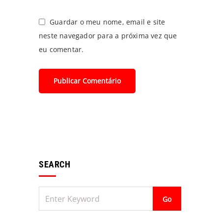
Guardar o meu nome, email e site
neste navegador para a próxima vez que
eu comentar.
Não
SEARCH
existem
Aviso
eventos
futuros.