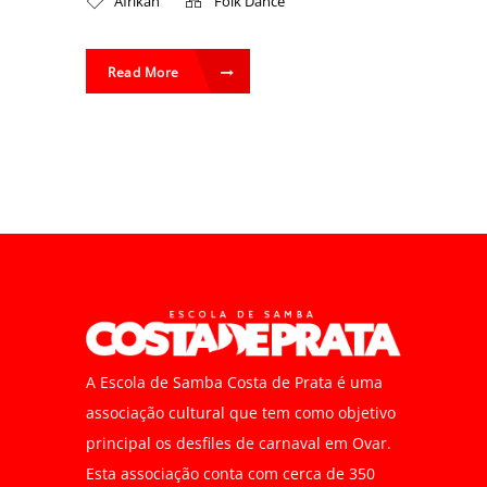
Afrikan
Folk Dance
Read More
A Escola de Samba Costa de Prata é uma
associação cultural que tem como objetivo
principal os desfiles de carnaval em Ovar.
Esta associação conta com cerca de 350