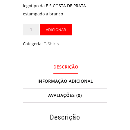
logotipo da E.S.COSTA DE PRATA
estampado a branco
Quantidade
ADICIONAR
de
T-
Categoria:
T-Shirts
shirt
Básica
DESCRIÇÃO
ESCP
INFORMAÇÃO ADICIONAL
AVALIAÇÕES (0)
Descrição