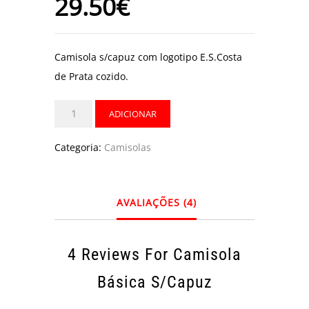
29.50
€
base em
classificações
de
clientes
Camisola s/capuz com logotipo E.S.Costa
de Prata cozido.
Quantidade
ADICIONAR
de
Camisola
Categoria:
Camisolas
básica
s/capuz
AVALIAÇÕES (4)
4 Reviews For
Camisola
Básica S/capuz