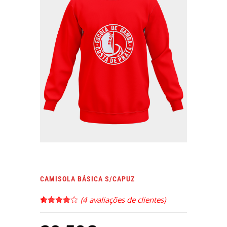
CAMISOLA BÁSICA S/CAPUZ
(
4
avaliações de clientes)
Classificado
4
com
4.00
em 5 com