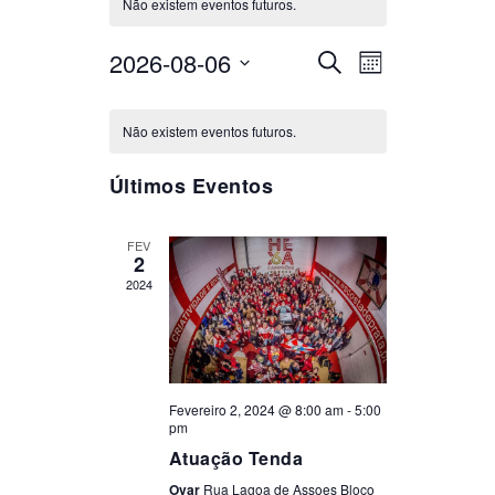
Não existem eventos futuros.
2026-08-06
NAVEGAÇÃO
NAVEGAÇÃO
Selecione
Pesquisar
Mês
DE
DE
a
VISUALIZAÇÃO
CALENDÁRIO
PESQUISA
data.
DE
Não existem eventos futuros.
DE
E
EVENTO
EVENTOS
VISUALIZAÇÃO
Últimos Eventos
DE
EVENTOS
FEV
2
2024
Fevereiro 2, 2024 @ 8:00 am
-
5:00
pm
Atuação Tenda
Ovar
Rua Lagoa de Assoes Bloco